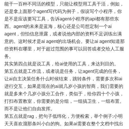
能干一百种不同活的模型，只能让模型用工具干活，例如，
还是拿上面那个agent写代码为例子，假设写个小程序，你
是不是应该要写工具，告诉agent小程序的api都有那些东
西。agent的未来是蓝海，核心还是公司想定制一个ai
agent，但怕信息泄露，或者说他内部的资料不足训练出满
意的。这时候才是ai agent的出场机会。要让ai agent知道那
些资料在哪里，对于超过范围的事可以回答或者交给人工服
务。
其实第四点就是说工具，给ai使用的工具，来达到目的。
第五点就是工作流，或者说是任务，让agent完成的任务，
让ai自主决策任务什么时候结束，跳转条件，需要多次和ai
进行交互，如果是现在的ai就几岁小孩的智商，我们需要的
就是多来个几岁小孩分工合作，类似于，给你四十个小孩，
打扫布置教室，你需要的是分组，一组搞卫生，一组布置。
而不是让他们自由发挥。
第五点就是rag，把句子低纬化，方便检索，举个例子:小明
天天喜欢溜那条叫小白的狗。如果ai需要在整个文档中找出