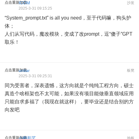
点击重新加载
ICOM
沙发
2025-3-31 09:15:25
“System_prompt.txt” is all you need，至于代码嘛，狗头护
体；
人们从写代码，魔改模块，变成了改prompt，逗“傻子”GPT
取乐！
点击重新加载
unitar
板凳
2025-3-31 09:25:31
同为受害者，深表遗憾，这方向就是个纯纯工程方向，硕士
真造个啥框架也不太可能，如果没有项目能做垂直领域应用
只能自求多福了（我现在就这样），要毕业还是结合别的方
向发吧
点击重新加载
小鸭影艺
地板