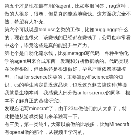
第五个才是现在最有用的agent，比如客服问答，rag这种，
做的人很多，很卷，但是真的能落地赚钱。这方面我完全不
熟，希望有人补充。
第六个可以说是tool use之类的工作，比如hugginggpt什么
的，现在也很火，该赚钱的已经都在赚钱了，公司也非常看
中这个，毕竟这些是真的能提升生产力。
第七个是自动化流水线，比如metagpt写代码，各种生物化
学的agent用来合成东西，发现和分析数据啥的。代码类现
在吹得很凶，但效果还是很难做好，毕竟严重依赖基础模
型。而ai for science这类的，主要靠py和science端的知
识，cs的学生肯定是没这品味，也没这兴趣去搞这种(毕竟
我就是生物本科，我感觉大部分做ai for science的同学，根
本不了解真正的基础研究)。
发现忘记写minecraft了，由于23年做他们的人太多了，特
此把他从游戏类提出来单独写一下。
有三类，第一类纯rl，大家以前做的比较多，比如Minecraft
有openai做的那个，从视频里学习的。