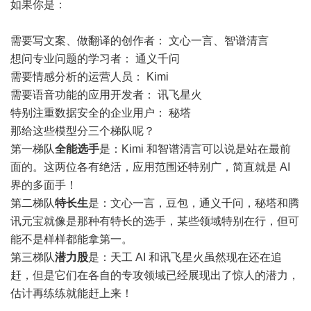
如果你是：
需要写文案、做翻译的创作者： 文心一言、智谱清言
想问专业问题的学习者： 通义千问
需要情感分析的运营人员： Kimi
需要语音功能的应用开发者： 讯飞星火
特别注重数据安全的企业用户： 秘塔
那给这些模型分三个梯队呢？
第一梯队
全能选手
是：Kimi 和智谱清言可以说是站在最前
面的。这两位各有绝活，应用范围还特别广，简直就是 AI
界的多面手！
第二梯队
特长生
是：文心一言，豆包，通义千问，秘塔和腾
讯元宝就像是那种有特长的选手，某些领域特别在行，但可
能不是样样都能拿第一。
第三梯队
潜力股
是：天工 AI 和讯飞星火虽然现在还在追
赶，但是它们在各自的专攻领域已经展现出了惊人的潜力，
估计再练练就能赶上来！