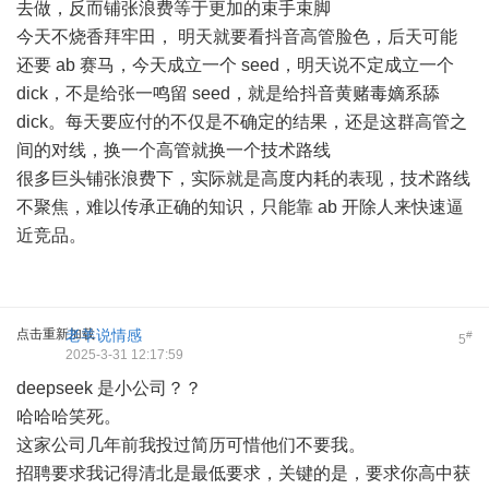
去做，反而铺张浪费等于更加的束手束脚
今天不烧香拜牢田， 明天就要看抖音高管脸色，后天可能
还要 ab 赛马，今天成立一个 seed，明天说不定成立一个
dick，不是给张一鸣留 seed，就是给抖音黄赌毒嫡系舔
dick。每天要应付的不仅是不确定的结果，还是这群高管之
间的对线，换一个高管就换一个技术路线
很多巨头铺张浪费下，实际就是高度内耗的表现，技术路线
不聚焦，难以传承正确的知识，只能靠 ab 开除人来快速逼
近竞品。
点击重新加载
老羊说情感
#
5
2025-3-31 12:17:59
deepseek 是小公司？？
哈哈哈笑死。
这家公司几年前我投过简历可惜他们不要我。
招聘要求我记得清北是最低要求，关键的是，要求你高中获