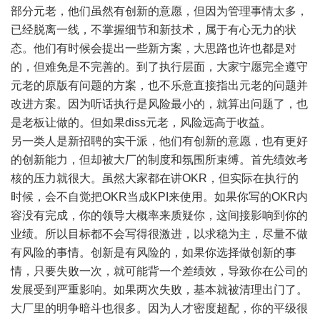
部分元老，他们虽然有创新的意愿，但因为管理事情太多，
已经脱离一线，不掌握细节和新技术，属于有心无力的状
态。他们有时候会提出一些新方案，大思路也许也都是对
的，但难免是不完善的。到了执行层面，大家宁愿完全遵守
元老的原版有问题的方案，也不乐意直接指出元老的问题并
改进方案。因为听话执行是风险最小的，就算出问题了，也
是老板让做的。但如果diss元老，风险远高于收益。
另一类人是新招聘的实干派，他们有创新的意愿，也有更好
的创新能力，但却被大厂的制度和氛围所束缚。首先绩效考
核的压力就很大。虽然大家都在讲OKR，但实际在执行的
时候，会不自觉把OKR当成KPI来使用。如果你写的OKR内
容没有完成，你的领导大概率来质疑你，这间接影响到你的
业绩。所以目标都不会写得很激进，以求稳为主，尽量不做
有风险的事情。创新是有风险的，如果你选择做创新的事
情，只要失败一次，就可能背一个差绩效，导致你在公司的
发展受到严重影响。如果两次失败，基本就被清理出门了。
大厂里的明争暗斗也很多。因为人才密度超配，你的平级很