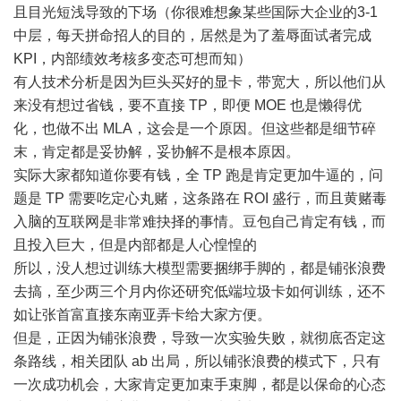
且目光短浅导致的下场（你很难想象某些国际大企业的3-1
中层，每天拼命招人的目的，居然是为了羞辱面试者完成
KPI，内部绩效考核多变态可想而知）
有人技术分析是因为巨头买好的显卡，带宽大，所以他们从
来没有想过省钱，要不直接 TP，即便 MOE 也是懒得优
化，也做不出 MLA，这会是一个原因。但这些都是细节碎
末，肯定都是妥协解，妥协解不是根本原因。
实际大家都知道你要有钱，全 TP 跑是肯定更加牛逼的，问
题是 TP 需要吃定心丸赌，这条路在 ROI 盛行，而且黄赌毒
入脑的互联网是非常难抉择的事情。豆包自己肯定有钱，而
且投入巨大，但是内部都是人心惶惶的
所以，没人想过训练大模型需要捆绑手脚的，都是铺张浪费
去搞，至少两三个月内你还研究低端垃圾卡如何训练，还不
如让张首富直接东南亚弄卡给大家方便。
但是，正因为铺张浪费，导致一次实验失败，就彻底否定这
条路线，相关团队 ab 出局，所以铺张浪费的模式下，只有
一次成功机会，大家肯定更加束手束脚，都是以保命的心态