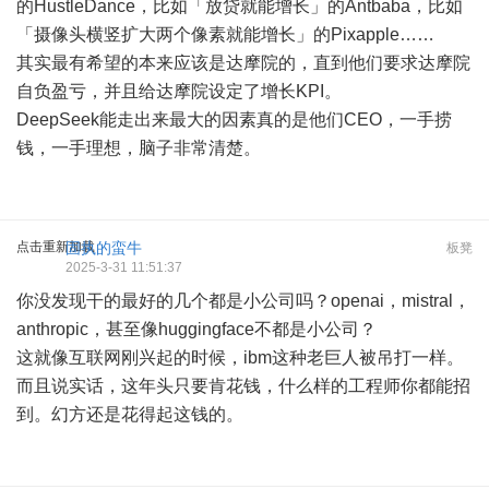
的HustleDance，比如「放贷就能增长」的Antbaba，比如
「摄像头横竖扩大两个像素就能增长」的Pixapple……
其实最有希望的本来应该是达摩院的，直到他们要求达摩院
自负盈亏，并且给达摩院设定了增长KPI。
DeepSeek能走出来最大的因素真的是他们CEO，一手捞
钱，一手理想，脑子非常清楚。
点击重新加载
固执的蛮牛
板凳
2025-3-31 11:51:37
你没发现干的最好的几个都是小公司吗？openai，mistral，
anthropic，甚至像huggingface不都是小公司？
这就像互联网刚兴起的时候，ibm这种老巨人被吊打一样。
而且说实话，这年头只要肯花钱，什么样的工程师你都能招
到。幻方还是花得起这钱的。