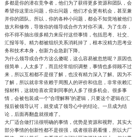
多都是你的潜在竞争者，他们为了获得更多资源和团队，会
希望你这里出问题，你出问题，他们才会更有机会，甚至兼
并你的团队。所以，你的各种小问题，都会不知觉地被他们
放大和修饰，导致你的领导或合作方对你不满。为了生存，
你不得不抽出很多精力来应付这些事情，包括思考、社交、
汇报等等。精力都被组织关系消耗掉了，根本没精力思考业
务和技术本身，创新力会急剧下降。
为什么领导或合作方这么傻呢，这么容易被忽悠呢？原因也
很简单，人太多了，而且经常组织调整，事情也多得顾不过
来，所以互相都不是很了解，也没有精力深入了解。因为不
了解，所以就非常依赖于周围人的评价和信息，非常依赖汇
报材料，这就给喜欢背刺同事的人多了很多机会。很多事
情，会被包装成一个“合理解释”的逻辑，只要这个逻辑在汇
报后被领导认可，就变成了领导心中的结论。一旦成为结
论，后面再翻盘就很难了。
大厂适合做打法很明确的事情，优势是资源和视野。其实大
部分事情的创新性都不是很强，或者很容易看懂，所以大厂