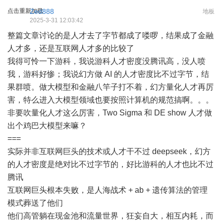
点击重新加载
Zed888
地板
2025-3-31 12:03:42
整篇文章讨论的是人才去了字节都成了喽啰，结果成了金融
人才多，还是互联网人才多的比较了
我得可怜一下游科，我说游科人才密度没腾讯高，没人喷
我，游科好惨；我说幻方做 AI 的人才密度比不过字节，结
果群喷。做大模型和金融八竿子打不着，幻方量化人才再厉
害，特么进入大模型领域也要按照计算机的规范搞啊。。。
非要吹量化人才这么厉害，Two Sigma 和 DE show 人才做
出个鸡巴大模型来嘛？
===
实际并非互联网巨头的技术或人才干不过 deepseek，幻方
的人才密度是绝对比不过字节的，好比游科的人才也比不过
腾讯
互联网巨头根本失败，是人海战术 + ab + 遗传算法的管理
模式葬送了他们
他们高管躺在现金池和流量世界，狂妄自大，相互内耗，而