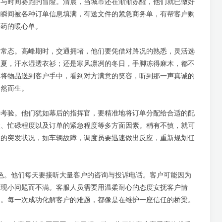
场与时间赛跑的冒险。清晨，当城市还在渐渐苏醒，他们就已做好
，瞬间被各种订单信息填满，有送文件的紧急商务单，有帮客户购
送药的暖心单。
的常态。高峰期时，交通拥堵，他们要凭借对路况的熟悉，灵活选
盛夏，汗水湿透衣衫；还是寒风凛冽的冬日，手脚冻得麻木，都不
功将物品送到客户手中，看到对方满意的笑容，听到那一声真诚的
油然而生。
种考验。他们犹如幕后的指挥官，要精准地将订单分配给合适的配
置、忙碌程度以及订单的紧急程度等多方面因素。稍有不慎，就可
员的突发状况，如车辆故障，调度员要迅速做出反应，重新规划任
要角色。他们每天要接听大量客户的咨询与投诉电话。客户可能因为
出现小问题而不满。客服人员需要用温柔耐心的态度安抚客户情
题。每一次成功化解客户的难题，都像是在维护一座信任的桥梁。