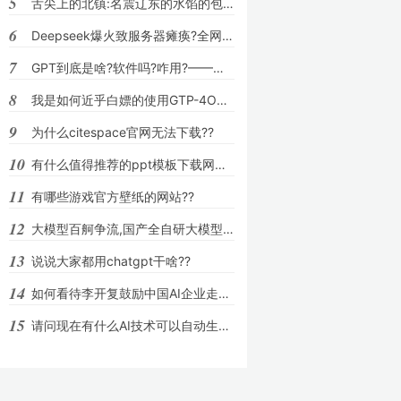
5
舌尖上的北镇:名震辽东的水馅的包子,为何会
6
Deepseek爆火致服务器瘫痪?全网最全自救指
7
GPT到底是啥?软件吗?咋用?——纯小白必看?
8
我是如何近乎白嫖的使用GTP-4O模型的??
9
为什么citespace官网无法下载??
10
有什么值得推荐的ppt模板下载网站吗??
11
有哪些游戏官方壁纸的网站??
12
大模型百舸争流,国产全自研大模型如何才能
13
说说大家都用chatgpt干啥??
14
如何看待李开复鼓励中国AI企业走出自己的第
15
请问现在有什么AI技术可以自动生成图表?Cha