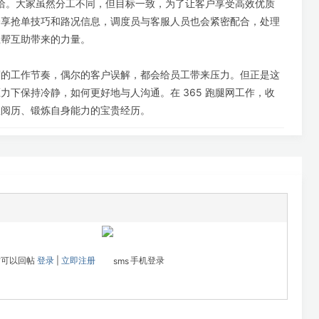
分融洽。大家虽然分工不同，但目标一致，为了让客户享受高效优质
分享抢单技巧和路况信息，调度员与客服人员也会紧密配合，处理
互帮互助带来的力量。
度的工作节奏，偶尔的客户误解，都会给员工带来压力。但正是这
力下保持冷静，如何更好地与人沟通。在 365 跑腿网工作，收
生阅历、锻炼自身能力的宝贵经历。
才可以回帖
登录
|
立即注册
手机登录