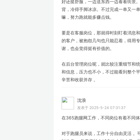
好还挺舒服，一边送东西一边看看街景
背，冷得手脚冰凉。不过完成一单又一
嘛，努力跑就能多赚点钱。
要是在客服岗位，那就得时刻盯着消息
的客户，被抱怨几句也只能忍着，得用
谢，也会觉得挺有价值的。
在后台管理岗位呢，就比较注重细节和
和信息，压力也不小，不过能看到整个平台
辛苦和收获并存 。
沈浪
LV
发表于 2025-5-24 07:31:37
在365跑腿网工作，不同岗位有着不同体
对于跑腿员来说，工作十分自由灵活 。