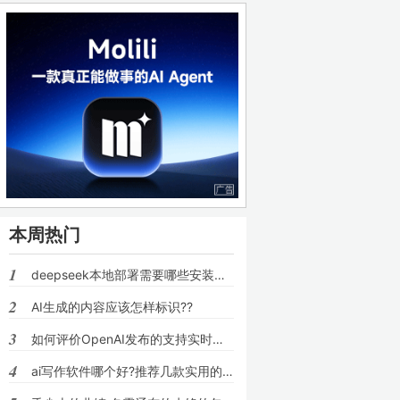
本周热门
1
deepseek本地部署需要哪些安装包??
2
AI生成的内容应该怎样标识??
3
如何评价OpenAI发布的支持实时语音对话的模
4
ai写作软件哪个好?推荐几款实用的ai写文章