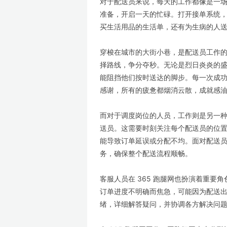
对于配送员来说，每天的工作都像是一
准备，开启一天的忙碌。打开接单系统
买生活用品的生活单，还有为生病的人
穿梭在城市的大街小巷，是配送员工作
择路线，争分夺秒。无论是烈日炎炎的
能阻挡他们按时送达的脚步。每一次成
感谢，所有的疲惫都烟消云散，成就感
而对于调度岗位的人员，工作则是另一
送员。这需要时刻关注每个配送员的位
能导致订单延误或分配不均。面对配送
务，确保整个配送流程顺畅。
客服人员在 365 跑腿网也扮演着重
订单进度不明确而焦急，可能因为配送
绪，详细解答疑问，并协调各方解决问