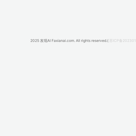
2025
发现AI Faxianai.com.
All rights reserved.(
苏ICP备202301