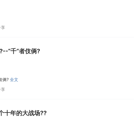
分享
-“千“者伎俩?
伎俩?
全文
分享
个十年的大战场??