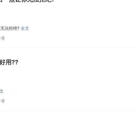
你无法拒绝?
全文
分享
好用??
文
分享