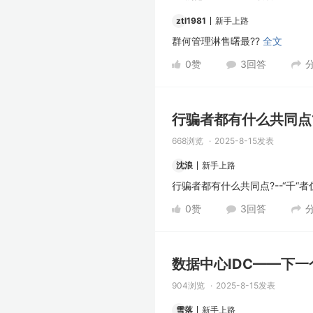
ztl1981
新手上路
群何管理淋售曙最??
全文
0
赞
3
回答
行骗者都有什么共同点?-
668浏览
2025-8-15发表
沈浪
新手上路
行骗者都有什么共同点?--“千“者
0
赞
3
回答
数据中心IDC——下一
904浏览
2025-8-15发表
雪落
新手上路