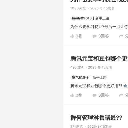
1033浏览
2025-8-15发表
hmily09013
新手上路
为什么要学习易经?最后一点让
0
赞
3
回答
腾讯元宝和豆包哪个更
495浏览
2025-8-15发表
空气的影子
新手上路
腾讯元宝和豆包哪个更好用??
全
0
赞
3
回答
群何管理淋售曙最??
871浏览
2025-8-15发表