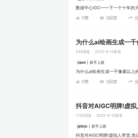
数据中心IDC——下一个十年的大
0
赞
3
回答
为什么ai绘画生成一千
549浏览
2025-8-15发表
romi
新手上路
为什么ai绘画生成一千像素以上
0
赞
3
回答
抖音对AIGC明牌!虚拟
1124浏览
2025-8-15发表
jshrjx
新手上路
抖音对AIGC明牌!虚拟人带货,危