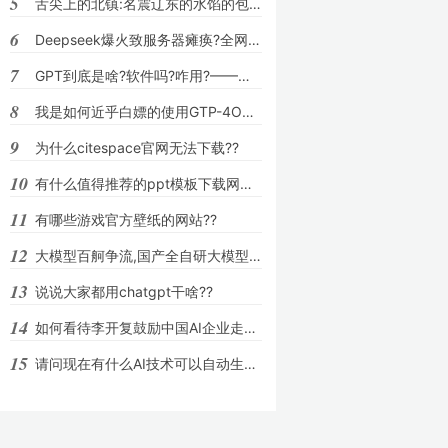
5
舌尖上的北镇:名震辽东的水馅的包子,为何会
6
Deepseek爆火致服务器瘫痪?全网最全自救指
7
GPT到底是啥?软件吗?咋用?——纯小白必看?
8
我是如何近乎白嫖的使用GTP-4O模型的??
9
为什么citespace官网无法下载??
10
有什么值得推荐的ppt模板下载网站吗??
11
有哪些游戏官方壁纸的网站??
12
大模型百舸争流,国产全自研大模型如何才能
13
说说大家都用chatgpt干啥??
14
如何看待李开复鼓励中国AI企业走出自己的第
15
请问现在有什么AI技术可以自动生成图表?Cha