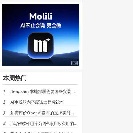
本周热门
1
deepseek本地部署需要哪些安装包??
2
AI生成的内容应该怎样标识??
3
如何评价OpenAI发布的支持实时语音对话的模
4
ai写作软件哪个好?推荐几款实用的ai写文章