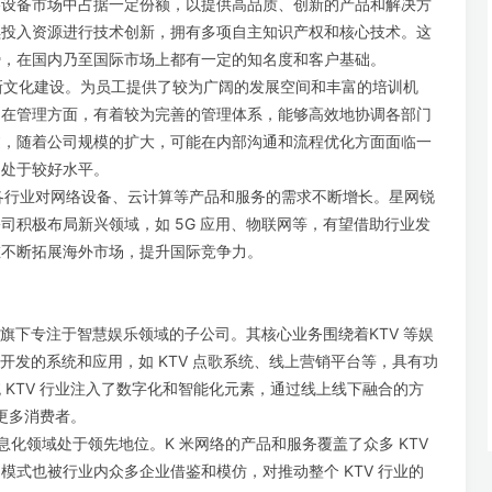
络设备市场中占据一定份额，以提供高品质、创新的产品和解决方
续投入资源进行技术创新，拥有多项自主知识产权和核心技术。这
势，在国内乃至国际市场上都有一定的知名度和客户基础。
创新文化建设。为员工提供了较为广阔的发展空间和丰富的培训机
。在管理方面，有着较为完善的管理体系，能够高效地协调各部门
过，随着公司规模的扩大，可能在内部沟通和流程优化方面面临一
内处于较好水平。
，各行业对网络设备、云计算等产品和服务的需求不断增长。星网锐
司积极布局新兴领域，如 5G 应用、物联网等，有望借助行业发
在不断拓展海外市场，提升国际竞争力。
锐捷旗下专注于智慧娱乐领域的子公司。其核心业务围绕着KTV 等娱
开发的系统和应用，如 KTV 点歌系统、线上营销平台等，具有功
 KTV 行业注入了数字化和智能化元素，通过线上线下融合的方
引更多消费者。
 信息化领域处于领先地位。K 米网络的产品和服务覆盖了众多 KTV
模式也被行业内众多企业借鉴和模仿，对推动整个 KTV 行业的