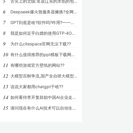
5
舌尖上的北镇:名震辽东的水馅的包子,为何会
6
Deepseek爆火致服务器瘫痪?全网最全自救指
7
GPT到底是啥?软件吗?咋用?——纯小白必看?
8
我是如何近乎白嫖的使用GTP-4O模型的??
9
为什么citespace官网无法下载??
10
有什么值得推荐的ppt模板下载网站吗??
11
有哪些游戏官方壁纸的网站??
12
大模型百舸争流,国产全自研大模型如何才能
13
说说大家都用chatgpt干啥??
14
如何看待李开复鼓励中国AI企业走出自己的第
15
请问现在有什么AI技术可以自动生成图表?Cha