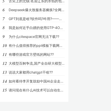
5
舌尖上的北镇:名震辽东的水馅的包子,为何会
6
Deepseek爆火致服务器瘫痪?全网最全自救指
7
GPT到底是啥?软件吗?咋用?——纯小白必看?
8
我是如何近乎白嫖的使用GTP-4O模型的??
9
为什么citespace官网无法下载??
10
有什么值得推荐的ppt模板下载网站吗??
11
有哪些游戏官方壁纸的网站??
12
大模型百舸争流,国产全自研大模型如何才能
13
说说大家都用chatgpt干啥??
14
如何看待李开复鼓励中国AI企业走出自己的第
15
请问现在有什么AI技术可以自动生成图表?Cha