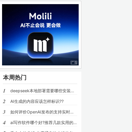
本周热门
1
deepseek本地部署需要哪些安装包??
2
AI生成的内容应该怎样标识??
3
如何评价OpenAI发布的支持实时语音对话的模
4
ai写作软件哪个好?推荐几款实用的ai写文章